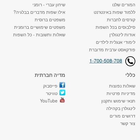
המורים שלנו
שיחון עברי - רומני
ללמוד שפות באינטרנט
אילו שפות מדברים בבלגיה?
קורסים לחברות
משפטים ברוסית
סילבוסים בכל השפות
משפטים שימושיים ברומנית
אודות לינגולרן
שאלות ותשובות - כל השפות
לימודי אנגלית לילדים
פודקאסט ערבית מדוברת
1-700-508-708
כללי
מדיה חברתית
שאלות נפוצות
פייסבוק
מדיניות פרטיות
טוויטר
תנאי שימוש ותקנון
YouTube
לינגולרן בקהילה
דרושים מורים
צור קשר