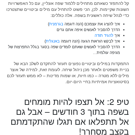
קל להתפזר כשאתם מתחילים ללמוד שפה אונליין, עם כל האפשרויות
השונות שקיימות. לכן, הכי פשוט להתחיל עם מילים וביטויים שתצטרכו
כדי לנהל שיחה ראשונית בשפה. אלה כוללים:
איך להציג את עצמכם (הנה דוגמה
בגרמנית
)
הדרך להסביר לאנשים איפה אתם גרים
איך
להגיד תודה
איך לבקש הוראות הגעה (הנה דוגמה
באנגלית
)
הדרך להסביר לאנשים שאתם לומדים שפה בסגר בגלל התפרצות של
מגיפה עולמית…
התמקדות במילים וביטויים נפוצים תעזור להתקדם לשלב הבא של
בניית משפטים ולאחר מכן ניהול שיחה. לעומת זאת, למידה של אוצר
מילים ללא מטרה – כמו חיות, או שמות מדינות – לא ממש תעזור לכם
בסיטואציות אמיתיות בחיי היום-יום.
טיפ 2: אל תצפו להיות מומחים
בשפה בתוך 3 חודשים – אבל גם
אל תתפלאו אם תגלו שהתקדמתם
בקצב מסחרר!