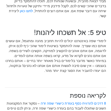
מבלי לצאת מהבית, ובשעות שנוחות לכם, תוכלו להתמקד בדיוק
בדברים שהכי קשים לכם, לקבל פידבק מיידי ותיקון של טעויות ולתרגל
שיחה עם דובר שפת אם. אם אתם רוצים להתחיל,
לחצו כאן
ליצירת
קשר.
טיפ 5: אל תשכחו ליהנות!
לימודי שפה באינטרנט יכולים להיות תחביב מהנה ומתגמל, אם עושים
אותם כמו שצריך. שווה להתמקד בשיטות לימוד שהכי כיף לכם איתן.
לדוגמה, אם אתם אוהבים להקשיב למוזיקה, הקשיבו לשירים בשפה.
אם אתם נהנים לקרוא על מדע, קראו בשפה אותה אתם לומדים.
במיוחד כאשר מדובר בלימודים בגיל מאוחר יותר בחיים – אותם בחרנו
בעצמנו – אין שום סיבה לעשות אותם אם אנחנו לא נהנים! ובתקווה,
הם יעזרו להעביר את הסגר קצת יותר מהר.
לקריאה נוספת
8 דרכים להרוויח כסף בעזרת כישורי שפה זרה
– נסקור את המקצועות
השונים שתוכלו לעבוד בהם בעזרה כישורי שפה זרה, וניתן לכם טיפים