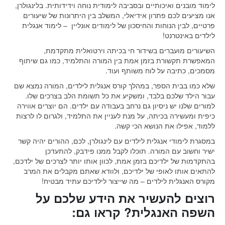
לימוד מובנים ואיכותיים ובסביבה לימודית נוחה וידידותית. בלינגולרן,
אנו מציעים לכם פתרון אידיאלי, המשלב בין היתרונות של שיעורים
פרטיים, לבין הנוחות והחיסכון של לימודים אונליין – לימוד אנגלית
לילדים באינטרנט!
השיעורים מועברים בשידור חי בכיתה וירטואלית מתקדמת,
המאפשרת תקשורת בזמן אמת בין המורה והתלמיד, כמו גם שיתוף
מסמכים, כתיבה על לוח משותף ועוד.
שלא כמו בבית הספר, במהלך קורס אנגלית לילדים, המורה נמצא שם
עבור הילד שלכם בלבד, ומשקיע את כל תשומת הלב בצרכים שלו.
למורים שלנו יש ניסיון גם נרחב בעבודה עם ילדים. הם יוצרים אווירה
כיפית ומעשירה בכיתה, על מנת לעניין את התלמיד, ולגרום לו לרצות
ללמוד, אפילו את הנושא הכי קשה.
במסגרת לימודי אנגלית לילדים עם לינגולרן, לכם, ההורים יהיה קשר
ישיר וחשוב עם המורה. תוכלו לקבל ממנו פידבק, להתעדכן
בהתקדמות של ילדיכם בזמן אמת, לכוון אותו יותר לצרכים של ילדכם,
להתאים אותו לאופי של ילדיכם, ולוודא שאתם מקבלים את המרב
מקורס האנגלית לילדים – מה שייצור לילדיכם עתיד מבטיח!
רוצים להעשיר את הידע שלכם על
השפה האנגלית? קראו גם: