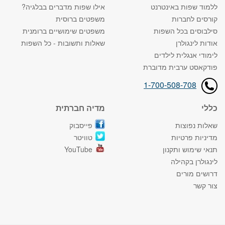
ללמוד שפות באינטרנט
אילו שפות מדברים בבלגיה?
קורסים לחברות
משפטים ברוסית
סילבוסים בכל השפות
משפטים שימושיים ברומנית
אודות לינגולרן
שאלות ותשובות - כל השפות
לימודי אנגלית לילדים
פודקאסט ערבית מדוברת
1-700-508-708
כללי
מדיה חברתית
שאלות נפוצות
פייסבוק
מדיניות פרטיות
טוויטר
תנאי שימוש ותקנון
YouTube
לינגולרן בקהילה
דרושים מורים
צור קשר