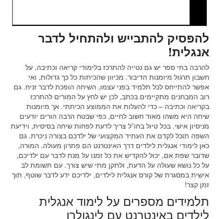
להפסיק להתבייש ולהתחיל לדבר
אנגלית!
להרבה בתי ספר יש גם נטייה להתרכז בלימודי קריאה וכתיבה, על
חשבון תרגול מיומנות הדיבור. מכיוון שהכיתות כל כך גדולות, ואי
אפשר להתייחס לכל תלמיד בפני עצמו, השיחה הופכת לדבר זניח. גם
רוב המבחנים מתקיימים בכתב, לכן יש לחץ על המורים להתרכז
בקריאה וכתיבה – כדי להעלות את הממוצע הכיתתי. אך מיומנות
שיחה היא משהו מאוד חשוב לחיים, כפי שבטח הרבה הורים יודעים
מניסיון אישי. בכל טיול בחו”ל צריך לדעת לפחות שיחה בסיסית, וידיעת
השפה תוכל לקדם את העתיד המקצועי של ילדכם בצורה ניכרת. גם
כאן לימודי אנגלית לילדים דרך האינטרנט הם פתרון מעולה. המורה,
שדובר שפת אם, יכול להקדיש את כל זמנו על מנת לדבר עם ילדיכם,
על כל נושא שעולה על הדעת, ולתקן מתי שיש צורך. עם תשומת לב
אישית במסגרת של קורס אנגלית לילדים, ילדיכם ידע לדבר שוטף, תוך
זמן קצר!
תלמידים מספרים על לימוד אנגלית
לילדים באינטרנט עם לינגולרן