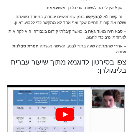
– אוף! אין לי מה לעשות. אני כל כך
מְשׁוּעְמֶמֶת
!
– זה קשה לא
לְהִתְיָיאֵשׁ
בזמן שמחפשים עבודה, במיוחד כשאתה
שולח את קורות החיים שלך ואף אחד לא מתקשר כדי לקבוע ראיון.
– סבא היה מאוד
גֵּאֶה
בי כאשר קיבלתי קידום בעבודה. הוא לקח אותי
לארוחת ערב כדי לחגוג.
– אחרי שהמתינה שעה בתור לבנק, האישה נעשתה
חַסְרַת סַבְלָנוּת
ועזבה.
צפו בסירטון לדוגמא מתוך שיעור עברית
בלינגולרן: