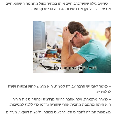
– כשיוגב גילה שהשרברב חייב אותו במחיר כפול מהממחיר שהוא חייב
את שרון כדי לתקן את השירותים, הוא הרגיש
מְרוּמֶּה
.
– כאשר לאבי יש הרבה עבודה לעשות, הוא מרגיש
לָחוּץ ומָתוּחַ
וקשה
לו להירגע.
– כנערה מתבגרת, אלה אהבה להיות
מַרְדָנִית
ו
לְהַתְרִיס
את הוריה.
היא היתה מתגנבת מהבית אחרי שהוריה נרדמו כדי ללכת למסיבות.
משמעות המילה לְהַתְרִיס היא להכעיס בכוונה, “לעשות דווקא”. מוֹרְדִים