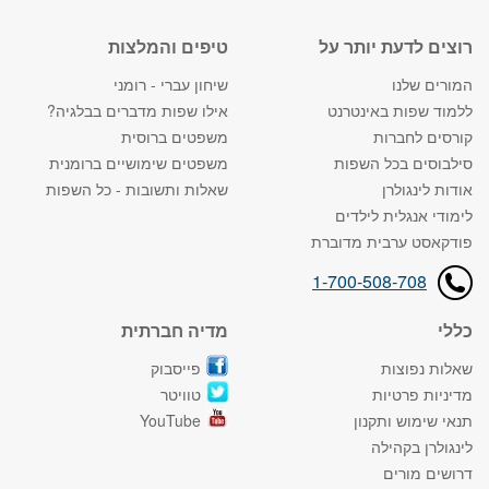
רוצים לדעת יותר על
טיפים והמלצות
המורים שלנו
שיחון עברי - רומני
ללמוד שפות באינטרנט
אילו שפות מדברים בבלגיה?
קורסים לחברות
משפטים ברוסית
סילבוסים בכל השפות
משפטים שימושיים ברומנית
אודות לינגולרן
שאלות ותשובות - כל השפות
לימודי אנגלית לילדים
פודקאסט ערבית מדוברת
1-700-508-708
כללי
מדיה חברתית
שאלות נפוצות
פייסבוק
מדיניות פרטיות
טוויטר
תנאי שימוש ותקנון
YouTube
לינגולרן בקהילה
דרושים מורים