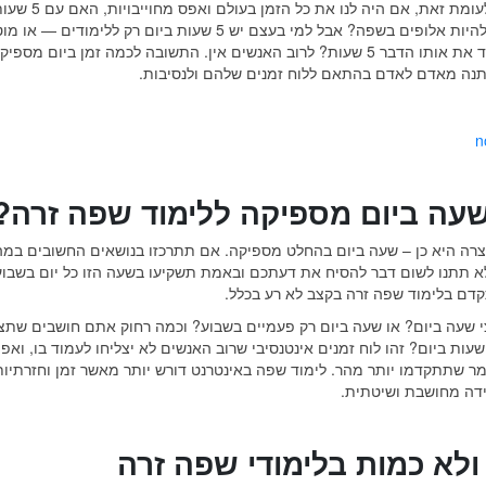
מספיקות? לעומת זאת, אם היה לנו את כל 
היינו יכולים להיות אלופים בשפה? אבל למי בעצם יש 5 שעות ביום רק ללימודים 
לשבת וללמוד את אותו הדבר 5 שעות? לרוב האנשים אין. התשובה לכמה זמן ביום מספיק
נה מאדם לאדם בהתאם ללוח זמנים שלהם ולנסיבות.
עה ביום מספיקה ללימוד שפה זרה?
ה היא כן – שעה ביום בהחלט מספיקה. אם תתרכזו בנושאים החשובים במה
א תתנו לשום דבר להסיח את דעתכם ובאמת תשקיעו בשעה הזו כל יום בשבוע
דם בלימוד שפה זרה בקצב לא רע בכלל.
י שעה ביום? או שעה ביום רק פעמיים בשבוע? וכמה רחוק אתם חושבים שתצל
הגיע עם 3 שעות ביום? זהו לוח זמנים אינטנסיבי שרוב האנשים לא יצליחו לעמוד בו, ואפ
ומר שתתקדמו יותר מהר. לימוד שפה באינטרנט דורש יותר מאשר זמן וחזרתיו
דה מחושבת ושיטתית.
ולא כמות בלימודי שפה זרה