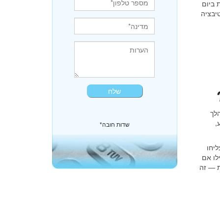
הזמן בעולם ואפס מחוייבויות, האם עם 5 שעות ביום
— או מוטיבציה
לך
,
*שדות חובה
יחו
ילו אם
ת — זה