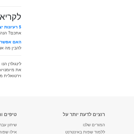
לקריאה
5 רעיונות יצירתיים ללמידת שפה זרה שחייבים לנסות
אתכם? הנה רע
האם אפשר ל
להבין מה אנ
לינגולרן הנו
את מיומנויו
וירטואלית 
רוצים לדעת יותר על
טיפים ו
המורים שלנו
שיחון עברי
ללמוד שפות באינטרנט
אילו שפות