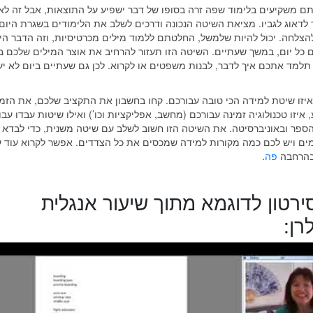
תם משקיעים בלימוד שפה זרה בסופו של דבר ישפיע על התוצאות, אבל זה לא
 לדאוג לגביו. מציאת השיטה הנכונה ודרכים לשלב את הלימודים בשגרת היום-
להצלחה. יכול להיות שלמשל, החלטתם ללמוד מילים מכרטיסיות, וזה הדבר הי
כל יום, במשך שעתיים. השיטה הזו תעזור להרחיב את אוצר המילים שלכם 
תלמד אתכם איך לדבר, לבנות משפטים או לקרוא. לכן גם שעתיים ביום לא יע
איזו שיטת למידה הכי טובה עבורכם. קחו בחשבון את התקציב שלכם, את הזמ
איזו טכנולוגיה זמינה עבורכם (מחשב, אפליקציות וכו’) ואילו שיטות עבדו עב
ספר ובאוניברסיטה. את השיטה הזו חשוב לשלב עם שיטה משנית, כדי לבדא
 ויש לכם כמה מקורות למידה שמכסים את כל הצדדים. אפשר לקרוא עוד ע
בהרחבה
פה
.
ירטון לדוגמא מתוך שיעור אנגלית
רן: