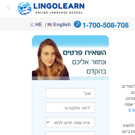
1-700-508-708
|
HE
English
מודים.
ם
רנט,
ד שפה
למידה מרוכזת של 5
להשיג
פשר ללמוד לא מעט ב-5 דקות, אבל האם באמת רק 5 דקות ביום