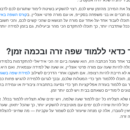
ל את המירב מהזמן שיש לכם, רצוי להשקיע בשיטת לימוד שתגרום לכם לדבר!
ם חברים או בני משפחה בסקייפ, או עם מורה פרטי אונליין. ב
קורס השפה באי
 תוכלו לעבוד אחד-על-אחד עם מורה על הנושאים שהכי קשים לכם, והכי חשוב,
ככל שתדברו יותר, כך תוכלו להתקדם הכי מהר וביעילות, גם בזמן למידה יותר
 כדאי ללמוד שפה זרה ובכמה זמן?
ר אחד מכל הכתבה הזו, הוא ששעה ביום זה הכי אידיאלי להתקדמות בלמידה
ולה להיות שעה עם מורה פרטי אונליין, או שעה של למידה עצמאית. ואם היא
 לא חייבת להיות רצופה. אם תעקבו אחרי הדרכים לשילוב
למידת שפה בשגר
 תוכלו לללמוד תוך כדי המטלות שלכם, ובכך לגרום ללמידה להגיש פחות כמ
גם ללמוד בעזרת אפליקציות תוך כדי נסיעה בתחבורה ציבורית או עמידה בת
ונים לימודיים כשאתם בבית ויש לכם יותר זמן.
ם שלא תצליחו כל יום ללמוד שעה שלמה, ויש ימים שלא תצליחו ללמוד בכלל. א
יכול להיות שיהיו לכם ימים עם מוטיבציה להשקיע יותר, כך שהכל יתאזן. שעה 
אין לעוברו, אלה קו מנחה שיעזור לכם לשמור על עקביות — מה שחיוני להצלח
 זרה.