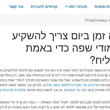
 נפוצות
מבחני רמה
קורסים לחברות
צור קשר
די באמת להצליח?
זמן ביום צריך להשקיע
ודי שפה כדי באמת
יח?
ידוע כאשר מתחילים לימוד שפה זרה הוא איך למצוא זמן לתרגל ולהתקדם בלי
שרוצים להירשם לקורס שפה זרה דוחים את ההתחלה שוב ושוב, רק בגלל שה
 להם מספיק זמן להשקיע. אצל אלו שכבר נמצאים בתהליך לימודי שפה באינט
חפש את
הדרכים הכי מהירות ללמוד אוצר מילים
, לבדוק איך אפשר לשלב לימו
ות אחרות (כמו
תוך כדי ספורט
), או איך להשיג כמה שיותר ב
תם לפנות זמן ביום ללמוד, תמיד עולה השאלה — כמה זמן צריך כדי באמת 
את המירב מהלימודים? נכון שא