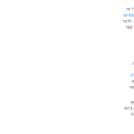
 זה
נטרנט
 לדבר
 קצר
.
ה
ו
ור
ך
ביום
ה