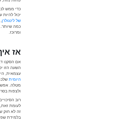
כדי ממש לנצ
יכול להיות ע
של לינגולרן
,
כמה שיותר. 
ומרוכז.
אז איך
אם הסקנו דב
השעה הזו יכ
עצמאית, היא
היומית
שלכם,
מטלה. אפשר 
ולצפות בסרט
רוב הסיכויי
לעומת זאת, 
זה לא חוק ש
בלמידת שפה