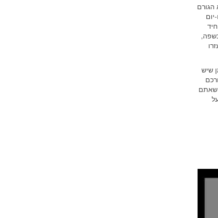
 הגורם
יום
חיד
בשפה,
זרו
ן שיש
ורכם
 שאתם
ל