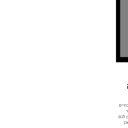
חיים
י
 לכם
כן