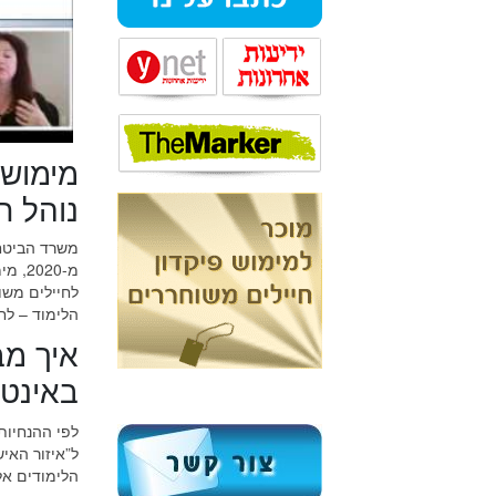
מימוש 
נוהל ח
משרד הביטחו
מ-20
לחיילים משו
הלימוד – לח
איך מב
באינט
לפי ההנחיות
ל”איזור האי
הלימודים אל