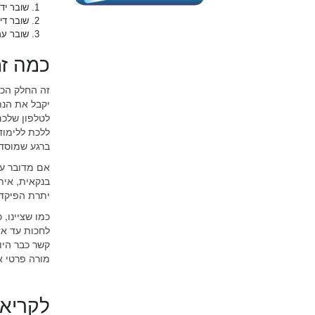
שובר ידנ
שובר די
שובר עם QR – שבו תסרקו את הקוד וכך יוזנו 
כמה זמ
זה החלק הכי
לטלפון שלכם
ללכת ללימוד
ברגע שמוסד 
אם מדובר על
בנקאית, אית
יתרת הפיקדו
לחכות עד אז 
קשר כבר היו
מורה פרטי א
לקריאה