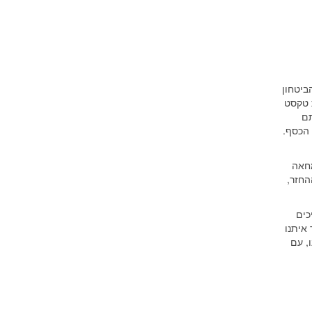
ביטחון
הודעת טקסט
תם
 הכסף.
מחאה
החזר,
תם צריכים
 איתנו
, עם