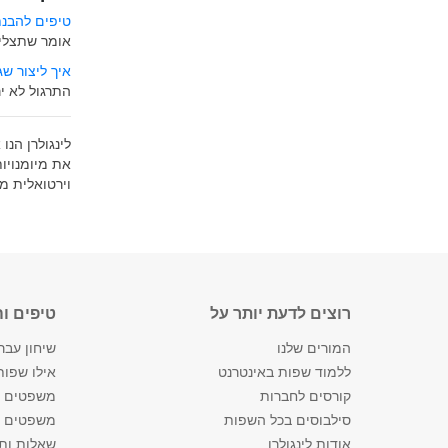
טיפים
להבנ
אומר שתצליח
איך ליצור ש
התרגול לא י
לינגולרן הנו
את מיומנויו
וירטואלית 
רוצים לדעת יותר על
טיפים ו
המורים שלנו
שיחון עברי
ללמוד שפות באינטרנט
אילו שפות
קורסים לחברות
משפטים ב
סילבוסים בכל השפות
משפטים ש
אודות לינגולרן
שאלות ותש