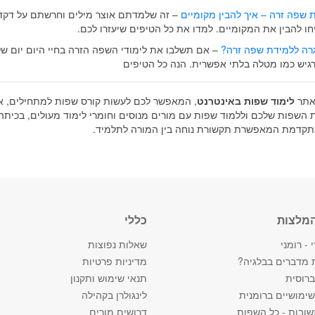
ת
שפה
זרה
–
איך
להבין
מקומיים
– זה שלמדתם אוצר מילים וחרשתם על דקד
ו להבין את המקומיים. למדו את כל הטיפים שיעזרו לכם.
גרה ללמידת שפה זרה?
– אם תשלבו את לימודי השפה הזרה בחיי היום יום של
רגיש כמו מטלה בלתי אפשרית. הנה כל הטיפים
 אתר
לימוד שפות באינטרנט
, המאפשר לכם לעשות קורס שפות למתחילים, א
ת השפות שלכם וללמוד שפות עם מורים מנוסים וחומרי לימוד מעולים, בכיתה
מתקדמת המאפשרת תקשורת נוחה בין המורה לתלמיד.
המלצות
כללי
 - רומני
שאלות נפוצות
 מדברים בבלגיה?
מדיניות פרטיות
רוסית
תנאי שימוש ותקנון
ימושיים ברומנית
לינגולרן בקהילה
ובות - כל השפות
דרושים מורים