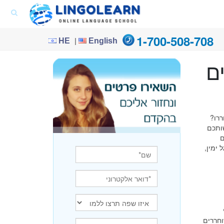
1-700-508-708
|
HE
English
ם
רו?
ותכם
ם
ימין,
וחררים