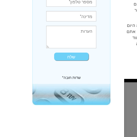
ם
ר
 היום
 אתם
וד
*שדות חובה