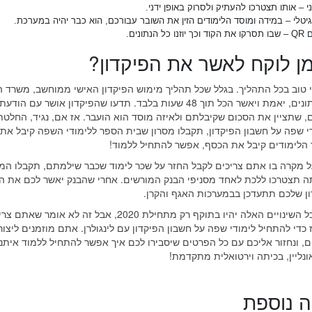
י – אותו תצטרכו להעתיק ולסרוק באופן ידני.
גיטלי – במידה ומוסד הלימודים הזין את השובר עבורכם, הוא כבר יהיה במערכת.
כל הנתונים.
ן לוקח לאשר את הפיקדון?
 טוב בכל התהליך. בגלל שכל תהליך מימוש הפיקדון האישי ממוחשב, משרד ה
יקבל את הנתונים, יאמת ויאשר הכל תוך 48 שעות בלבד. תדעו שהפיקדון אושר עם 
, שתציין את הסכום שקיבלתם ולאיזה מוסד הוא הועבר. אז אם, נגיד, החלט
י שפה על חשבון הפיקדון, תקבלו מסרון שבית הספר ללימודי השפה קיבל את
הלימודים קיבל את הכסף, אפשר להתחיל ללמוד!
 מקרה בו אתם צריכים לקבל החזר על שכר לימוד שכבר שילמתם, תקבלו ה
ה תצטרכו ללכת לאחד מסניפי הבנק המורשים. אחרי שהבנק יאשר לכם את ה
ן שלכם תתעדכן בבמערכות האגף והקרן.
כמו שציינו, כל השינויים האלה יהיו בתוקף רק מתחילת 2020, אבל זה לא אומר שא
כדי להתחיל לימודי שפה על חשבון הפיקדון עם לינגולרן. אתם מוזמנים ליצור
ם, ונחזור אליכם עם כל הפרטים שיסבירו לכם איך אפשר להתחיל ללמוד איתנו
ונליין, בכיתה וירטואלית מתקדמת!
 נוספת