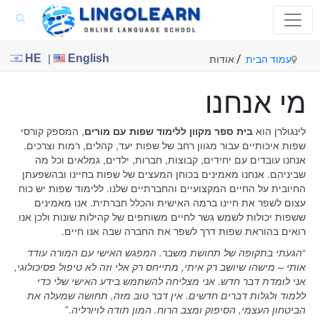
|
HE
English
/
עמוד הבית
אודות
מי אנחנו
לינגולרן הוא
בית ספר מקוון ללימוד שפות עם מורים
, המספק קורסי
שפות איכותיים עבור מגוון רחב של שפות יעד, קהלים, רמות וצרכים.
אנחנו עובדים עם יחידים, קבוצות, חברות, ילדים, גמלאים וכל מה
שביניהם. אנחנו מאמינים בכוחן המעצים של שפות בחיינו ובהשפעתן
החיובית על החיים המקצועיים והחברתיים שלנו. ללימוד שפות יש כוח
עצום לשפר את חיינו ברמה האישית והכלל חברתית. אנו מאמינים
ששפות יכולות לשמש גשר לחיים משותפים של קהילות שונות ולכן אנו
רואים בהוראת שפות דרך לשפר את החברה שבה אנו חיים.
“
הגעתי בתקופה של תחושת משבר. המפגש האישי עם המורה עודד
אותי – מישהו שיושב רק איתי, מתייחס רק אלי וזה לא טיפול פסיכולוגי,
אני לומדת דבר חדש. אני מצליחה להשתמש בידע האישי שלי כדי
ללמוד ולגלות דברים חדשים. אין דבר טוב מזה, תחושה שמעלה את
הביטחון העצמי, הסיפוק ומצב הרוח. המון תודה לויורליה.
”