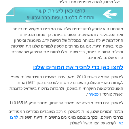
– יעל מרום, למדה צרפתית עם ויורליה
מטרתנו היא לספק לסטודנטים שלנו את המורים המקצועיים ביותר
ואת הטכנולוגיה והמשאבים הטובים ביותר. כך אנחנו מבטיחים
התקדמות יעילה ובטוחה במסלול של רכישת ידע, מיומנות וביטחון
עצמי בשפת היעד. אנו גם מחויבים לספק למורים שלנו את השיטות
והכלים הטובים ביותר, כדי שהם יוכלו לחוות את הסיפוק שבהעברת
הידע שלהם לאחרים.
לחצו כאן כדי להכיר את המורים שלנו
לינגולרן הוקמה בשנת 2010. מאז, עברו בשערינו הווירטואליים אלפי
לקוחות בארץ ובעולם, והעברנו קורסים לארגונים כגון MIT (אחת
האוניברסיטאות היוקרתיות בעולם) ולחברות גדולות בישראל כדוגמת
“אשת טורס” ו”
פנאיה
“.
לינגולרן הינו ספק מורשה של משרד הביטחון, מספר ספק 11016516.
מלבד המורים שלנו, צוות לינגולרן מורכב מעובדים מסורים המפוזרים
ברחבי העולם, ובכך בעצמם מאמינים בחשיבות ידיעת השפות.
לחצו
כאן
לקרוא על הצוות של לינגולרן.