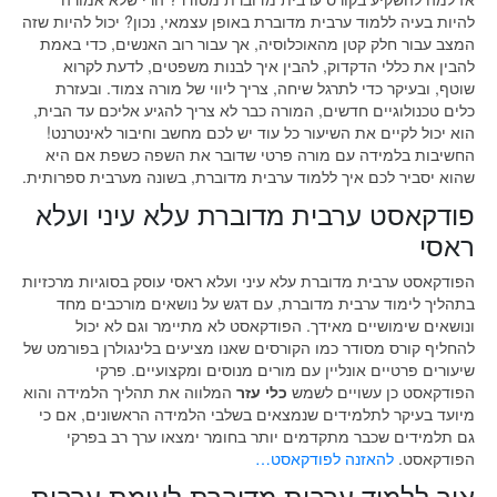
להיות בעיה ללמוד ערבית מדוברת באופן עצמאי, נכון? יכול להיות שזה
המצב עבור חלק קטן מהאוכלוסיה, אך עבור רוב האנשים, כדי באמת
להבין את כללי הדקדוק, להבין איך לבנות משפטים, לדעת לקרוא
שוטף, ובעיקר כדי לתרגל שיחה, צריך ליווי של מורה צמוד. ובעזרת
כלים טכנולוגיים חדשים, המורה כבר לא צריך להגיע אליכם עד הבית,
הוא יכול לקיים את השיעור כל עוד יש לכם מחשב וחיבור לאינטרנט!
החשיבות בלמידה עם מורה פרטי שדובר את השפה כשפת אם היא
שהוא יסביר לכם איך ללמוד ערבית מדוברת, בשונה מערבית ספרותית.
פודקאסט ערבית מדוברת עלא עיני ועלא
ראסי
הפודקאסט ערבית מדוברת עלא עיני ועלא ראסי עוסק בסוגיות מרכזיות
בתהליך לימוד ערבית מדוברת, עם דגש על נושאים מורכבים מחד
ונושאים שימושיים מאידך. הפודקאסט לא מתיימר וגם לא יכול
להחליף קורס מסודר כמו הקורסים שאנו מציעים בלינגולרן בפורמט של
שיעורים פרטיים אונליין עם מורים מנוסים ומקצועיים. פרקי
הפודקאסט כן עשויים לשמש
כלי עזר
המלווה את תהליך הלמידה והוא
מיועד בעיקר לתלמידים שנמצאים בשלבי הלמידה הראשונים, אם כי
גם תלמידים שכבר מתקדמים יותר בחומר ימצאו ערך רב בפרקי
הפודקאסט.
להאזנה לפודקאסט…
איך ללמוד ערבית מדוברת לעומת ערבית