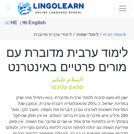
|
HE
English
עמוד הבית
/
לימודי שפות
/
לימודי ערבית מדוברת
לימוד ערבית מדוברת עם
מורים פרטיים באינטרנט
السلام عليكم
סלאם עליכם!
ישנן לא מעט סיבות ללמוד ערבית מדוברת. בואו נתחיל מזה שרק
במדינת ישראל, כ-20% מהאוכלוסייה דוברת ערבית, וכמובן שכל
המדינות השכנות לארצינו גם כן דוברות את השפה. מעבר לכך, מעל
280 מיליון איש מדברים ערבית ברחבי העולם, אז אין ספק שניתקל
במהלך חיינו בלפחות אדם אחד או שניים שדובר את השפה. אין ספק
שידיעת השפה גם יכולה לפתוח הרבה דלתות בתחום הקריירה, ולעולם
תרבותי שאנחנו מוקפים בו בין כה. לינגולרן מתמחה בלימוד ערבית