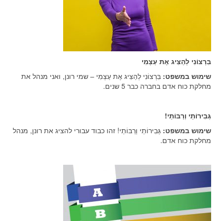
בִּרְצוֹנִי לְהַצִּיג אֶת עַצְמִי
שימוש במשפט:
בִּרְצוֹנִי לְהַצִּיג אֶת עַצְמִי – שמי רונן, ואני מנהל את
מחלקת כוח אדם בחברה כבר 5 שנים.
גְּבִירוֹתַי וְרַבּוֹתַי!
שימוש במשפט:
גְּבִירוֹתַי וְרַבּוֹתַי! זהו כבוד עבורי להציג את רונן, מנהל
מחלקת כוח אדם.