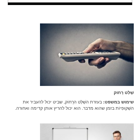
שַׁלַּט רָחוֹק
שימוש במשפט:
בעזרת השַׁלַּט הרָחוֹק, שביט יכול להעביר את
השְׁקוּפִיּוֹת בזמן שהוא מדבר. הוא יכול להריץ אותן קדימה ואחורה.