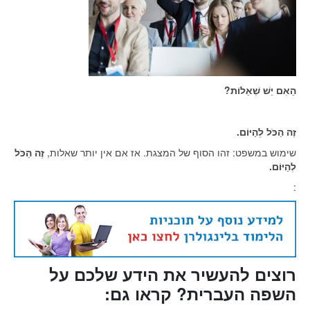
הַאִם יֵשׁ שְׁאֵלוֹת?
זֶה הַכֹּל לְהַיּוֹם.
שימוש במשפט: זהו הסוף של המצגת. אז אם אין יותר שאלות,
זֶה הַכֹּל
לְהַיּוֹם.
:
רוצים להעשיר את הידע שלכם על
השפה העברית? קראו גם: