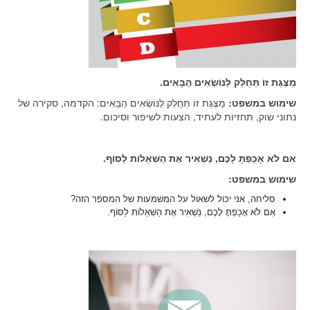
מַצֶּגֶת זוֹ תְּחֻלַּק לַנּוֹשְׂאִים הַבָּאִים.
שימוש במשפט:
מַצֶּגֶת זוֹ תְּחֻלַּק לַנּוֹשְׂאִים הַבָּאִים: הקדמה, סקירה של
נתוני שוק, תחזיות לעתיד, הצעות לשיפור וסיכום.
אִם לֹא אָכַפְתָּ לָכֶם, נַשְׁאִיר אֶת הַשְּׁאֵלוֹת לַסּוֹף.
שימוש במשפט:
סליחה, אני יכול לשאול על המשמעות של המספר הזה?
אִם לֹא אָכַפְתָּ לָכֶם, נַשְׁאִיר אֶת הַשְּׁאֵלוֹת לַסּוֹף.