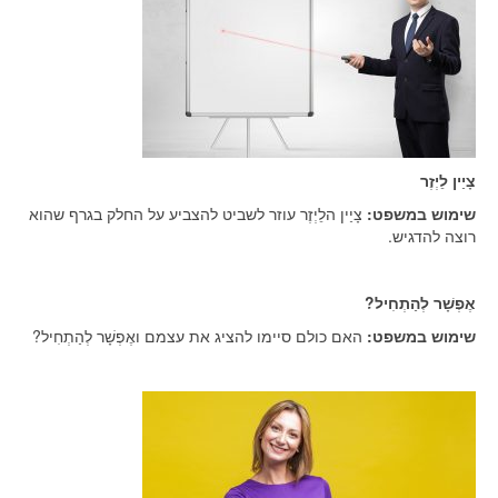
צָיַין לֵיְזֶר
שימוש במשפט:
צָיַין הלֵיְזֶר עוזר לשביט להצביע על החלק בגרף שהוא
רוצה להדגיש.
אֶפְשָׁר לְהַתְחִיל?
שימוש במשפט:
האם כולם סיימו להציג את עצמם ואֶפְשָׁר לְהַתְחִיל?