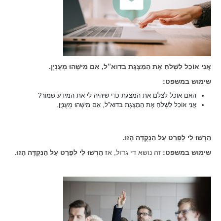
אֲנִי אוֹכֵל לִשְׁלֹחַ אֶת הַמַּצֶּגֶת בדוא”ל, אִם מִישֶׁהוּ מְעֻנְיָן.
שימוש במשפט:
האם אוכל לצלם את המצגת כדי שיהיה לי את המידע שמור?
אֲנִי אוֹכֵל לִשְׁלֹחַ אֶת הַמַּצֶּגֶת בדוא”ל, אִם מִישֶׁהוּ מְעֻנְיָן.
הַרְשׁוּ לִי לְפָרֵט עַל הַנְּקֻדָּה הָזוּ.
שימוש במשפט:
זה נושא די גדול, אז
הַרְשׁוּ לִי לְפָרֵט עַל הַנְּקֻדָּה הָזוּ.