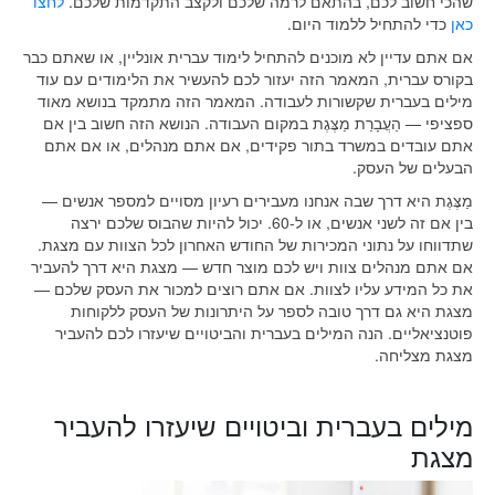
שהכי חשוב לכם, בהתאם לרמה שלכם ולקצב התקדמות שלכם.
לחצו
כאן
כדי להתחיל ללמוד היום.
אם אתם עדיין לא מוכנים להתחיל לימוד עברית אונליין, או שאתם כבר
בקורס עברית, המאמר הזה יעזור לכם להעשיר את הלימודים עם עוד
מילים בעברית שקשורות לעבודה. המאמר הזה מתמקד בנושא מאוד
ספציפי — הַעֲבָרַת מַצֶּגֶת במקום העבודה. הנושא הזה חשוב בין אם
אתם עובדים במשרד בתור פקידים, אם אתם מנהלים, או אם אתם
הבעלים של העסק.
מַצֶּגֶת היא דרך שבה אנחנו מעבירים רעיון מסויים למספר אנשים —
בין אם זה לשני אנשים, או ל-60. יכול להיות שהבוס שלכם ירצה
שתדווחו על נתוני המכירות של החודש האחרון לכל הצוות עם מצגת.
אם אתם מנהלים צוות ויש לכם מוצר חדש — מצגת היא דרך להעביר
את כל המידע עליו לצוות. אם אתם רוצים למכור את העסק שלכם —
מצגת היא גם דרך טובה לספר על היתרונות של העסק ללקוחות
פוטנציאליים. הנה המילים בעברית והביטויים שיעזרו לכם להעביר
מצגת מצליחה.
מילים בעברית וביטויים שיעזרו להעביר
מצגת