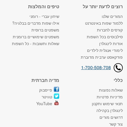
רוצים לדעת יותר על
טיפים והמלצות
המורים שלנו
שיחון עברי - רומני
ללמוד שפות באינטרנט
אילו שפות מדברים בבלגיה?
קורסים לחברות
משפטים ברוסית
סילבוסים בכל השפות
משפטים שימושיים ברומנית
אודות לינגולרן
שאלות ותשובות - כל השפות
לימודי אנגלית לילדים
פודקאסט ערבית מדוברת
1-700-508-708
כללי
מדיה חברתית
שאלות נפוצות
פייסבוק
מדיניות פרטיות
טוויטר
תנאי שימוש ותקנון
YouTube
לינגולרן בקהילה
דרושים מורים
צור קשר