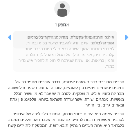
אליאור
היה לי הרבה מזל שקיבלתי מורה כמו ידידיה, ברמה
הגבוהה ביותר, שגם יודע להעביר שיעור בכיף ובחיוך.
למדתי בזכותו המון והשפה נראית לי היום הרבה יותר
קלה. ידידיה, אני מודה לך על הכול ומאחל לך הצלחה
והמון בריאות. אני שמח שניתנה לי הזכות להכיר איש נדיר
כמוך.
סרבית מדוברת בדרום-מזרח אירופה, דרכה עוברים מספר רב של
נתיבים יבשתיים וימיים בין-לאומיים, עובדה ההופכת שפה זו לחשובה
מבחינה סוציו-פוליטית ועסקית. לסרבית יש עבר לאומי עשיר הכלל
מעשיות, מנהגים ושירה, אשר עוררה השראה ביוהאן וולפגנג פון גתה
ובאחים גרים, בין היתר.
סרביה עצמה היא יעד תיירותי מרתק, המוצב בלב ליבה של אירופה.
לסרביה אפשרויות רבות להציע, גם עבור מי שכבר ראה חלקים ממנה.
בלגראד היא אחת הערים העתיקות באירופה, המספקת לתיירים קשת