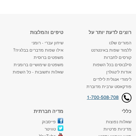
רוצים לדעת יותר על
טיפים והמלצות
המורים שלנו
שיחון עברי - רומני
ללמוד שפות באינטרנט
אילו שפות מדברים בבלגיה?
קורסים לחברות
משפטים ברוסית
סילבוסים בכל השפות
משפטים שימושיים ברומנית
אודות לינגולרן
שאלות ותשובות - כל השפות
לימודי אנגלית לילדים
פודקאסט ערבית מדוברת
1-700-508-708
כללי
מדיה חברתית
שאלות נפוצות
פייסבוק
מדיניות פרטיות
טוויטר
תנאי שימוש ותקנון
YouTube