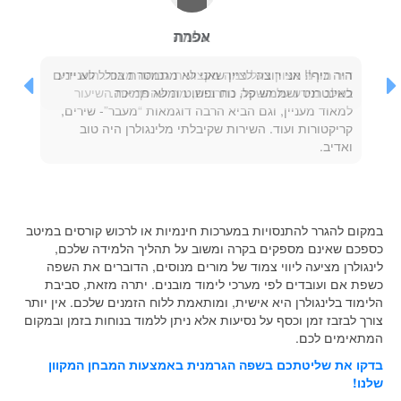
עלמה
היה כיף!! אני רוצה לציין שאני לא מתמסרת בכלל לעניינים
באינטרנט ושממש קל, נוח ופשוט ומלא תמיכה.
במקום להגרר להתנסויות במערכות חינמיות או לרכוש קורסים במיטב
כספכם שאינם מספקים בקרה ומשוב על תהליך הלמידה שלכם,
לינגולרן מציעה ליווי צמוד של מורים מנוסים, הדוברים את השפה
כשפת אם ועובדים לפי מערכי לימוד מובנים. יתרה מזאת, סביבת
הלימוד בלינגולרן היא אישית, ומותאמת ללוח הזמנים שלכם. אין יותר
צורך לבזבז זמן וכסף על נסיעות אלא ניתן ללמוד בנוחות בזמן ובמקום
המתאימים לכם.
בדקו את שליטתכם בשפה הגרמנית באמצעות המבחן המקוון
שלנו!