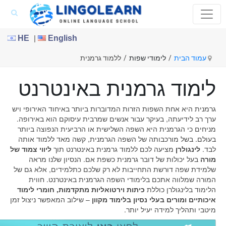
|
HE
English
עמוד הבית
/
לימודי שפות
/
ללמוד גרמנית
לימוד גרמנית באינטרנט
גרמנית היא אחת השפות הזרות המדוברות ביותר באיחוד האירופי ויש
ערך רב לידיעתה, בעיקר עבור אנשים שמרבית עיסוקם הוא באירופה.
מניחים כי הגרמנית היא השפה השלישית או הרביעית הנפוצה ביותר
בעולם. בשל מורכבותה של השפה הגרמנית, קשה מאד ללמוד אותה
לבד.
לינגולרן
מציעה לכם ללמוד גרמנית באינטרנט תוך
ליווי צמוד של
מורה
בעל יכולות של דובר גרמנית כשפת אם. הנסיון שלנו מראה
שלמידת שפה דורשת התחייבות לא רק שלכם כתלמידים, אלא גם של
המורה שמלווה אתכם בלימודי השפה הגרמנית באינטרנט. חווית
הלימוד בלינגולרן כוללת
כיתות וירטואליות מתקדמות, חומרי לימוד
איכותיים ומורים בעלי נסיון בלימוד מקוון
– שילוב המאפשר ניצול זמן
מיטבי ותהליך למידה יעיל יותר.