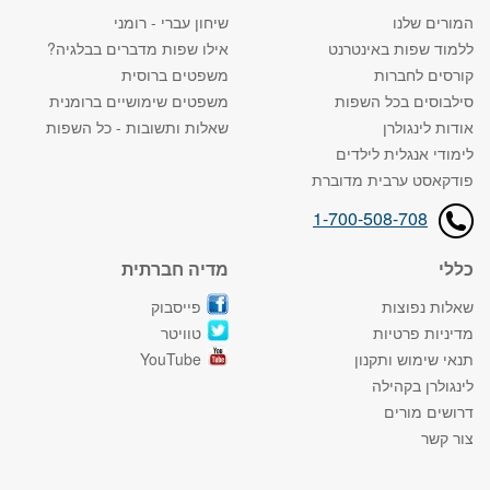
המורים שלנו
שיחון עברי - רומני
ללמוד שפות באינטרנט
אילו שפות מדברים בבלגיה?
קורסים לחברות
משפטים ברוסית
סילבוסים בכל השפות
משפטים שימושיים ברומנית
אודות לינגולרן
שאלות ותשובות - כל השפות
לימודי אנגלית לילדים
פודקאסט ערבית מדוברת
1-700-508-708
כללי
מדיה חברתית
שאלות נפוצות
פייסבוק
מדיניות פרטיות
טוויטר
תנאי שימוש ותקנון
YouTube
לינגולרן בקהילה
דרושים מורים
צור קשר